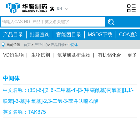
EN
Toggl
navig
产品目录
批量查询
官能团目录
MSDS下载
COA查询
当前位置：
首页
>
产品中心
>
产品目录
>
中间体
VD衍生物
|
生物试剂
|
氨基酸及衍生物
|
有机锡化合
更多
物
|
有机硼化合物
|
有机磷化合物
|
有机氟化合物
|
中间体
|
其他产品
|
抗肿瘤药物中间体
|
抗病毒药物中
中间体
间体
|
抗高血压药物中间体
|
抗糖尿病药物中间体
|
抗
感染药物中间体
|
肠胃药物中间体
|
镇痛麻醉药物中间
中文名称：(3S)-6-[[2',6'-二甲基-4'-[3-(甲磺酰基)丙氧基][1,1'-
体
|
抗精神病药物中间体
|
抗炎药物中间体
|
精选原料
联苯]-3-基]甲氧基]-2,3-二氢-3-苯并呋喃乙酸
药中间体
|
其他原料药中间体
|
英文名称：TAK875