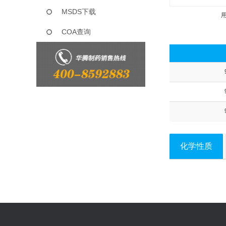
MSDS下载
COA查询
化学性质