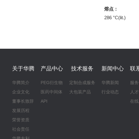
熔点：
286 °C(lit.)
关于华腾
产品中心
技术服务
新闻中心
联
华腾简介
PEG衍生物
定制合成服务
华腾新闻
服务
企业文化
医药中间体
大包装产品
行业动态
人才
董事长致辞
API
在线
发展历程
荣誉资质
社会责任
华腾专利