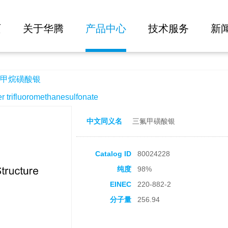
大批量询价
页
关于华腾
产品中心
技术服务
新
甲烷磺酸银
rifluoromethanesulfonate
中文同义名
三氟甲磺酸银
Catalog ID
80024228
纯度
98%
EINEC
220-882-2
分子量
256.94