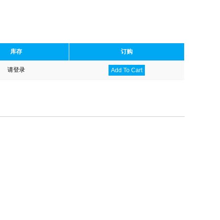
库存
订购
请登录
Add To Cart