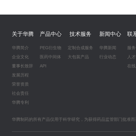
关于华腾
产品中心
技术服务
新闻中心
联
华腾简介
PEG衍生物
定制合成服务
华腾新闻
服务
企业文化
医药中间体
大包装产品
行业动态
人才
董事长致辞
API
在线
发展历程
荣誉资质
社会责任
华腾专利
华腾制药的所有产品仅用于科学研究，为获得药品监管部门批准而