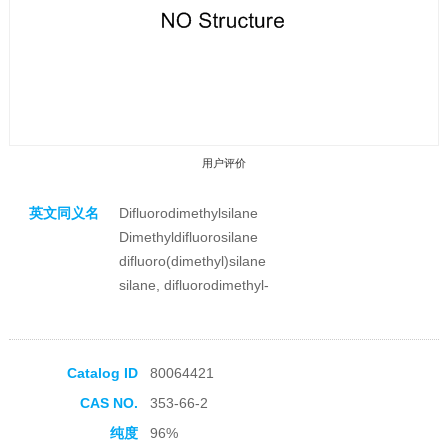
用户评价
英文同义名
Difluorodimethylsilane
Dimethyldifluorosilane
difluoro(dimethyl)silane
silane, difluorodimethyl-
收藏产品
Catalog ID
80064421
CAS NO.
353-66-2
纯度
96%