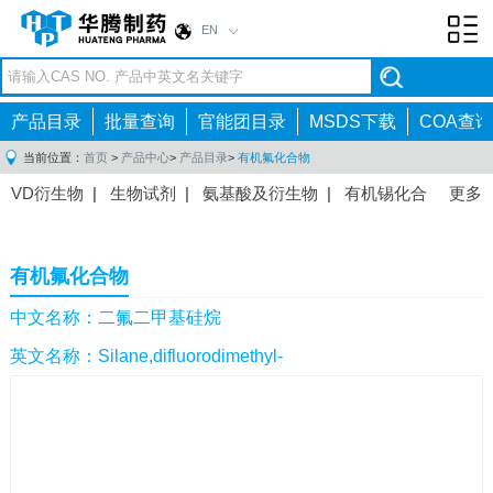
EN
Toggl
navig
产品目录
批量查询
官能团目录
MSDS下载
COA查询
当前位置：
首页
>
产品中心
>
产品目录
>
有机氟化合物
VD衍生物
|
生物试剂
|
氨基酸及衍生物
|
有机锡化合
更多
物
|
有机硼化合物
|
有机磷化合物
|
有机氟化合物
|
中间体
|
其他产品
|
抗肿瘤药物中间体
|
抗病毒药物中
有机氟化合物
间体
|
抗高血压药物中间体
|
抗糖尿病药物中间体
|
抗
感染药物中间体
|
肠胃药物中间体
|
镇痛麻醉药物中间
中文名称：二氟二甲基硅烷
体
|
抗精神病药物中间体
|
抗炎药物中间体
|
精选原料
英文名称：Silane,difluorodimethyl-
药中间体
|
其他原料药中间体
|