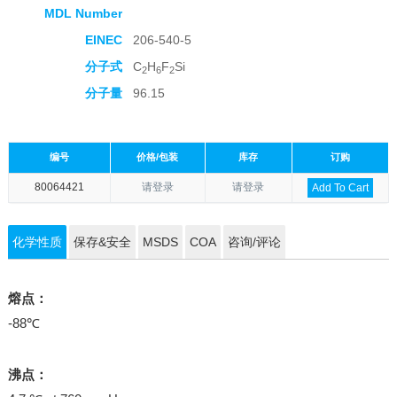
MDL Number
EINEC
206-540-5
分子式
C
H
F
Si
2
6
2
分子量
96.15
编号
价格/包装
库存
订购
80064421
请登录
请登录
Add To Cart
化学性质
保存&安全
MSDS
COA
咨询/评论
熔点：
-88℃
沸点：