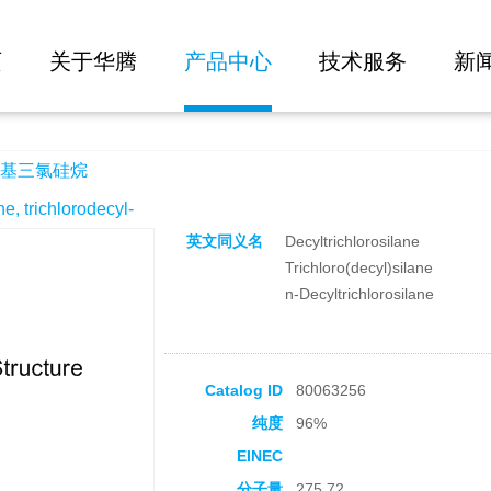
大批量询价
页
关于华腾
产品中心
技术服务
新
基三氯硅烷
trichlorodecyl-
英文同义名
Decyltrichlorosilane
Trichloro(decyl)silane
n-Decyltrichlorosilane
Catalog ID
80063256
纯度
96%
EINEC
分子量
275.72