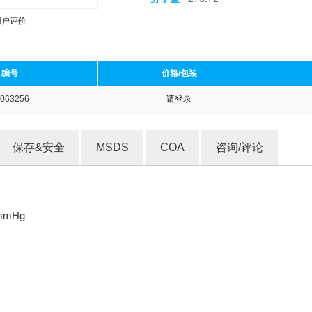
用户评价
编号
价格/包装
063256
请登录
收藏产品
保存&安全
MSDS
COA
咨询/评论
 mmHg