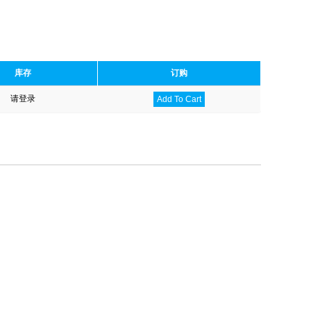
库存
订购
请登录
Add To Cart