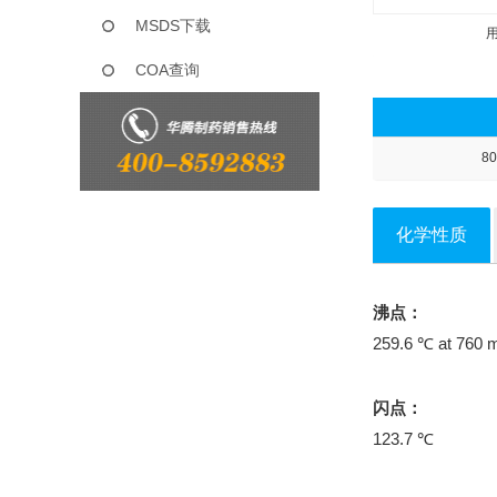
MSDS下载
COA查询
80
化学性质
沸点：
259.6 ℃ at 760
闪点：
123.7 ℃