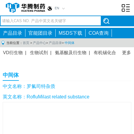
EN
Toggl
navig
产品目录
官能团目录
MSDS下载
COA查询
当前位置：
首页
>
产品中心
>
产品目录
>
中间体
VD衍生物
|
生物试剂
|
氨基酸及衍生物
|
有机锡化合
更多
物
|
有机硼化合物
|
有机磷化合物
|
有机氟化合物
|
中间体
|
其他产品
|
抗肿瘤药物中间体
|
抗病毒药物中
中间体
间体
|
抗高血压药物中间体
|
抗糖尿病药物中间体
|
抗
感染药物中间体
|
肠胃药物中间体
|
镇痛麻醉药物中间
中文名称：罗氟司特杂质
体
|
抗精神病药物中间体
|
抗炎药物中间体
|
精选原料
英文名称：RofluMilast related substance
药中间体
|
其他原料药中间体
|