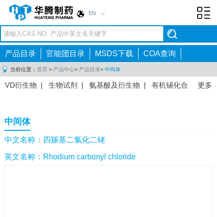
EN
Toggl
navig
产品目录
官能团目录
MSDS下载
COA查询
当前位置：
首页
>
产品中心
>
产品目录
>
中间体
VD衍生物
|
生物试剂
|
氨基酸及衍生物
|
有机锡化合
更多
物
|
有机硼化合物
|
有机磷化合物
|
有机氟化合物
|
中间体
|
其他产品
|
抗肿瘤药物中间体
|
抗病毒药物中
中间体
间体
|
抗高血压药物中间体
|
抗糖尿病药物中间体
|
抗
感染药物中间体
|
肠胃药物中间体
|
镇痛麻醉药物中间
中文名称：四羰基二氯化二铑
体
|
抗精神病药物中间体
|
抗炎药物中间体
|
精选原料
英文名称：Rhodium carbonyl chloride
药中间体
|
其他原料药中间体
|