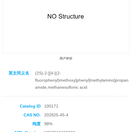
用户评价
英文同义名
(2S)-2-[[4-[(2-
fluorophenyl)methoxy]phenyl]methylamino]propan
amide,methanesulfonic acid
收藏产品
Catalog ID
100171
CAS NO.
202825-45-4
纯度
98%