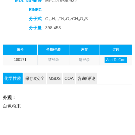
MDL Number
MFCD19690932
EINEC
.
分子式
C
H
FN
O
CH
O
S
17
19
2
2
4
3
分子量
398.453
编号
价格/包装
库存
订购
100171
请登录
请登录
Add To Cart
化学性质
保存&安全
MSDS
COA
咨询/评论
外观：
白色粉末