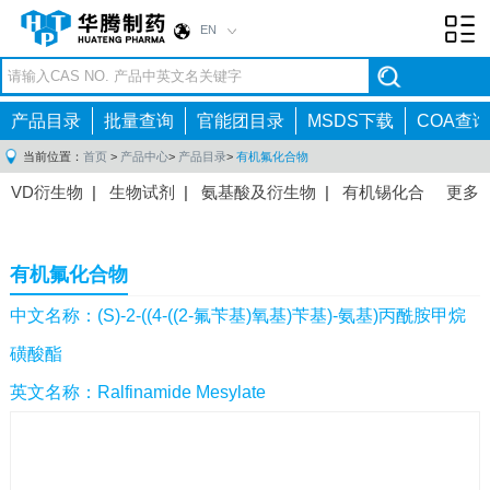
EN
Toggl
navig
产品目录
批量查询
官能团目录
MSDS下载
COA查询
当前位置：
首页
>
产品中心
>
产品目录
>
有机氟化合物
VD衍生物
|
生物试剂
|
氨基酸及衍生物
|
有机锡化合
更多
物
|
有机硼化合物
|
有机磷化合物
|
有机氟化合物
|
中间体
|
其他产品
|
抗肿瘤药物中间体
|
抗病毒药物中
有机氟化合物
间体
|
抗高血压药物中间体
|
抗糖尿病药物中间体
|
抗
感染药物中间体
|
肠胃药物中间体
|
镇痛麻醉药物中间
中文名称：(S)-2-((4-((2-氟苄基)氧基)苄基)-氨基)丙酰胺甲烷
体
|
抗精神病药物中间体
|
抗炎药物中间体
|
精选原料
磺酸酯
药中间体
|
其他原料药中间体
|
英文名称：Ralfinamide Mesylate