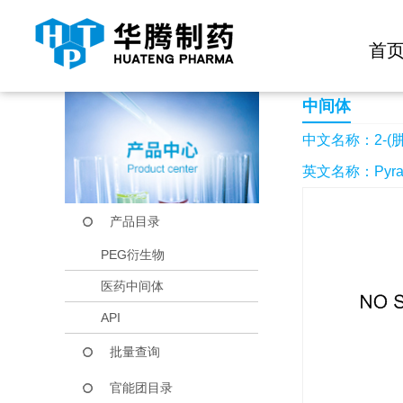
快捷导航栏 >>
化学试剂
生物试剂
PEG衍生物
当前位置：
首页
产品中心
产品目录
2-(肼基甲基)吡嗪盐
首
中间体
中文名称：2-(
英文名称：Pyrazine,
产品目录
PEG衍生物
医药中间体
API
批量查询
官能团目录