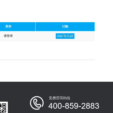
库存
订购
请登录
Add To Cart