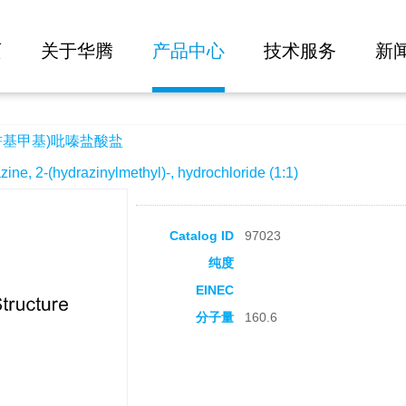
大批量询价
酸盐
页
关于华腾
产品中心
技术服务
新
肼基甲基)吡嗪盐酸盐
 2-(hydrazinylmethyl)-, hydrochloride (1:1)
Catalog ID
97023
纯度
EINEC
分子量
160.6