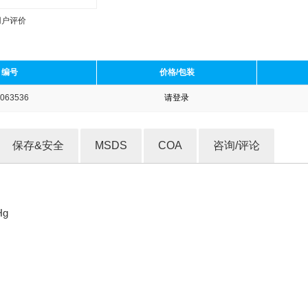
用户评价
编号
价格/包装
063536
请登录
收藏产品
保存&安全
MSDS
COA
咨询/评论
Hg