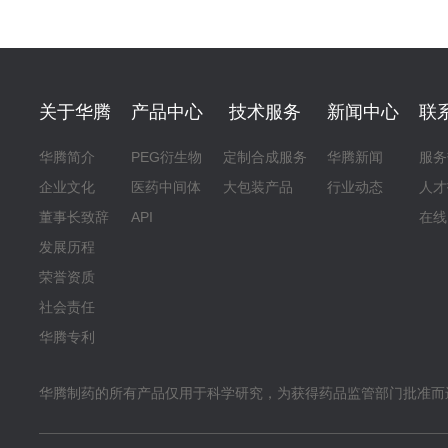
关于华腾
产品中心
技术服务
新闻中心
联
华腾简介
PEG衍生物
定制合成服务
华腾新闻
服务
企业文化
医药中间体
大包装产品
行业动态
人才
董事长致辞
API
在线
发展历程
荣誉资质
社会责任
华腾专利
华腾制药的所有产品仅用于科学研究，为获得药品监管部门批准而