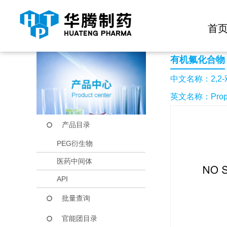
快捷导航栏 >>
化学试剂
生物试剂
PEG衍生物
当前位置：
首页
产品中心
产品目录
2,2-双(三氟甲基)丙
首
有机氟化合物
中文名称：2,2
英文名称：Propanoyl 
产品目录
PEG衍生物
医药中间体
API
批量查询
官能团目录