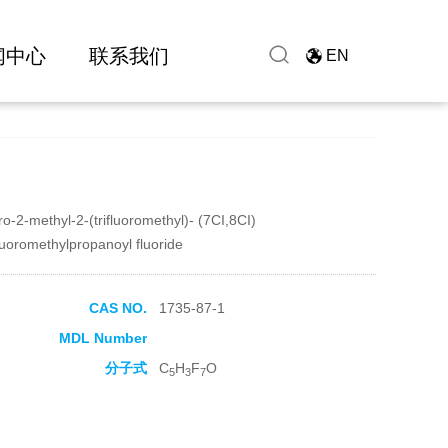
闻中心
联系我们
EN
oro-2-methyl-2-(trifluoromethyl)- (7CI,8CI)
fluoromethylpropanoyl fluoride
CAS NO.
1735-87-1
MDL Number
分子式
C
H
F
O
5
3
7