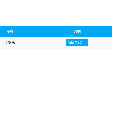
库存
订购
请登录
Add To Cart