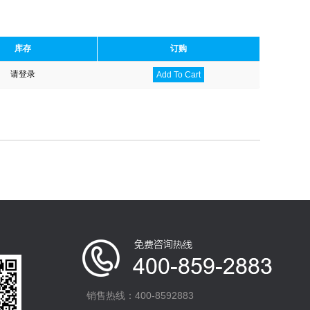
库存
订购
请登录
Add To Cart
销售热线：400-8592883