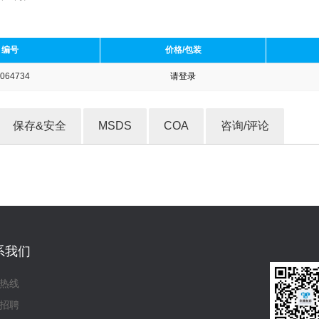
编号
价格/包装
064734
请登录
收藏产品
保存&安全
MSDS
COA
咨询/评论
系我们
热线
招聘