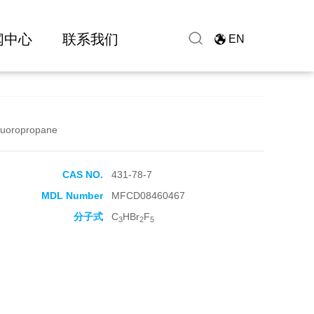
闻中心
联系我们
EN
fluoropropane
CAS NO.
431-78-7
MDL Number
MFCD08460467
分子式
C
HBr
F
3
2
5