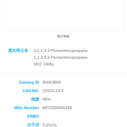
用户评价
英文同义名
1,1,1,3,3-Pentachloropropane
1,1,3,3,3-Pentachloropropane
HCC 240fa
收藏产品
Catalog ID
80063869
CAS NO.
23153-23-3
纯度
96%
MDL Number
MFCD00045255
EINEC
分子式
C
H
Cl
3
3
5