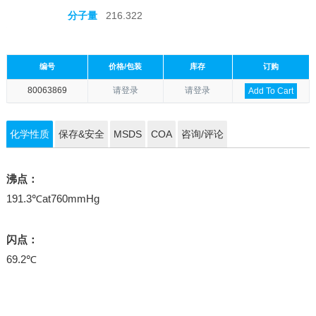
分子量
216.322
编号
价格/包装
库存
订购
80063869
请登录
请登录
Add To Cart
化学性质
保存&安全
MSDS
COA
咨询/评论
沸点：
191.3℃at760mmHg
闪点：
69.2℃