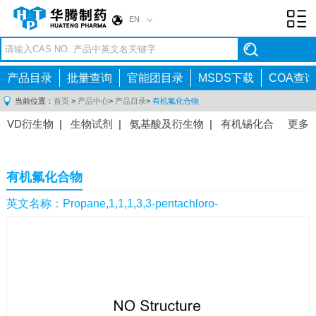
EN
Toggl
navig
产品目录
批量查询
官能团目录
MSDS下载
COA查询
当前位置：
首页
>
产品中心
>
产品目录
>
有机氟化合物
VD衍生物
|
生物试剂
|
氨基酸及衍生物
|
有机锡化合
更多
物
|
有机硼化合物
|
有机磷化合物
|
有机氟化合物
|
中间体
|
其他产品
|
抗肿瘤药物中间体
|
抗病毒药物中
有机氟化合物
间体
|
抗高血压药物中间体
|
抗糖尿病药物中间体
|
抗
感染药物中间体
|
肠胃药物中间体
|
镇痛麻醉药物中间
英文名称：Propane,1,1,1,3,3-pentachloro-
体
|
抗精神病药物中间体
|
抗炎药物中间体
|
精选原料
药中间体
|
其他原料药中间体
|