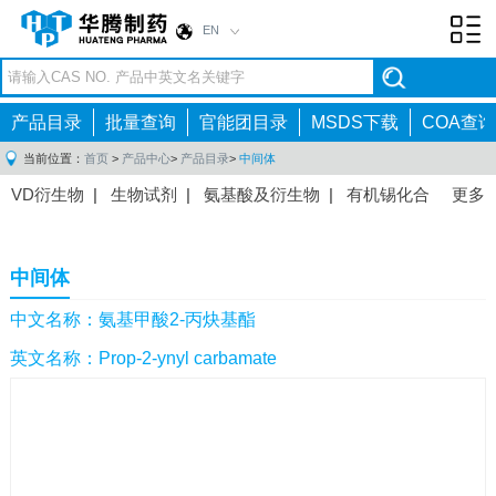
EN
Toggl
navig
产品目录
批量查询
官能团目录
MSDS下载
COA查询
当前位置：
首页
>
产品中心
>
产品目录
>
中间体
VD衍生物
|
生物试剂
|
氨基酸及衍生物
|
有机锡化合
更多
物
|
有机硼化合物
|
有机磷化合物
|
有机氟化合物
|
中间体
|
其他产品
|
抗肿瘤药物中间体
|
抗病毒药物中
中间体
间体
|
抗高血压药物中间体
|
抗糖尿病药物中间体
|
抗
感染药物中间体
|
肠胃药物中间体
|
镇痛麻醉药物中间
中文名称：氨基甲酸2-丙炔基酯
体
|
抗精神病药物中间体
|
抗炎药物中间体
|
精选原料
英文名称：Prop-2-ynyl carbamate
药中间体
|
其他原料药中间体
|