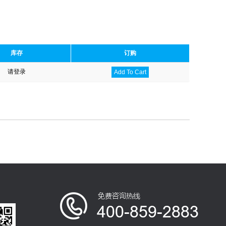
库存
订购
请登录
Add To Cart