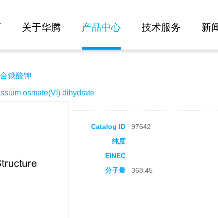
大批量询价
页
关于华腾
产品中心
技术服务
新
合锇酸钾
um osmate(VI) dihydrate
Catalog ID
97642
纯度
EINEC
分子量
368.45