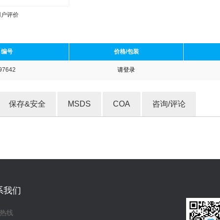
用户评价
编号
价格/包装
97642
请登录
收藏产品
保存&安全
MSDS
COA
咨询/评论
系我们
热线