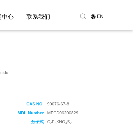
闻中心
联系我们
EN
anide
CAS NO.
90076-67-8
MDL Number
MFCD06200829
分子式
C
F
KNO
S
2
6
4
2