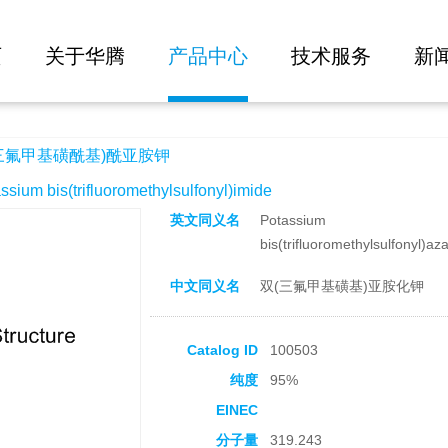
大批量询价
酰亚胺钾
页
关于华腾
产品中心
技术服务
新
三氟甲基磺酰基)酰亚胺钾
 bis(trifluoromethylsulfonyl)imide
英文同义名
Potassium
bis(trifluoromethylsulfonyl)az
中文同义名
双(三氟甲基磺基)亚胺化钾
Catalog ID
100503
纯度
95%
EINEC
分子量
319.243