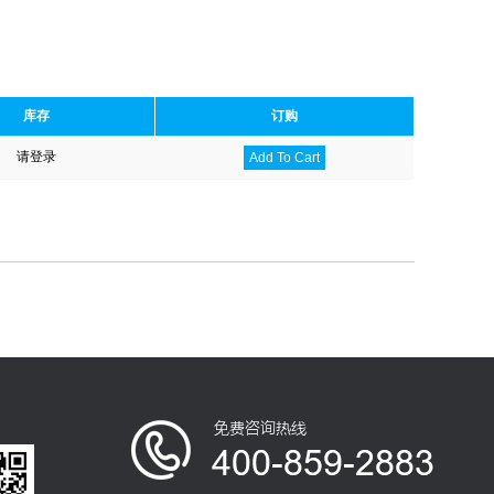
库存
订购
请登录
Add To Cart