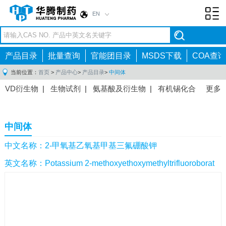
EN
Toggl
navig
产品目录
批量查询
官能团目录
MSDS下载
COA查询
当前位置：
首页
>
产品中心
>
产品目录
>
中间体
VD衍生物
|
生物试剂
|
氨基酸及衍生物
|
有机锡化合
更多
物
|
有机硼化合物
|
有机磷化合物
|
有机氟化合物
|
中间体
|
其他产品
|
抗肿瘤药物中间体
|
抗病毒药物中
中间体
间体
|
抗高血压药物中间体
|
抗糖尿病药物中间体
|
抗
感染药物中间体
|
肠胃药物中间体
|
镇痛麻醉药物中间
中文名称：2-甲氧基乙氧基甲基三氟硼酸钾
体
|
抗精神病药物中间体
|
抗炎药物中间体
|
精选原料
英文名称：Potassium 2-methoxyethoxymethyltrifluoroborat
药中间体
|
其他原料药中间体
|