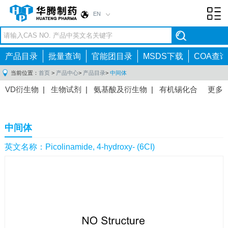
EN
Toggl
navig
产品目录
批量查询
官能团目录
MSDS下载
COA查询
当前位置：
首页
>
产品中心
>
产品目录
>
中间体
VD衍生物
|
生物试剂
|
氨基酸及衍生物
|
有机锡化合
更多
物
|
有机硼化合物
|
有机磷化合物
|
有机氟化合物
|
中间体
|
其他产品
|
抗肿瘤药物中间体
|
抗病毒药物中
中间体
间体
|
抗高血压药物中间体
|
抗糖尿病药物中间体
|
抗
感染药物中间体
|
肠胃药物中间体
|
镇痛麻醉药物中间
英文名称：Picolinamide, 4-hydroxy- (6CI)
体
|
抗精神病药物中间体
|
抗炎药物中间体
|
精选原料
药中间体
|
其他原料药中间体
|