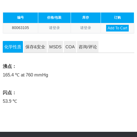
编号
价格/包装
库存
订购
80063105
请登录
请登录
Add To Cart
化学性质
保存&安全
MSDS
COA
咨询/评论
沸点：
165.4 ℃ at 760 mmHg
闪点：
53.9 ℃