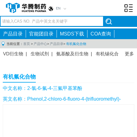
EN
Toggl
navig
产品目录
官能团目录
MSDS下载
COA查询
当前位置：
首页
>
产品中心
>
产品目录
>
有机氟化合物
VD衍生物
|
生物试剂
|
氨基酸及衍生物
|
有机锡化合
更多
物
|
有机硼化合物
|
有机磷化合物
|
有机氟化合物
|
中间体
|
其他产品
|
抗肿瘤药物中间体
|
抗病毒药物中
有机氟化合物
间体
|
抗高血压药物中间体
|
抗糖尿病药物中间体
|
抗
感染药物中间体
|
肠胃药物中间体
|
镇痛麻醉药物中间
中文名称：2-氯-6-氟-4-三氟甲基苯酚
体
|
抗精神病药物中间体
|
抗炎药物中间体
|
精选原料
英文名称：Phenol,2-chloro-6-fluoro-4-(trifluoromethyl)-
药中间体
|
其他原料药中间体
|