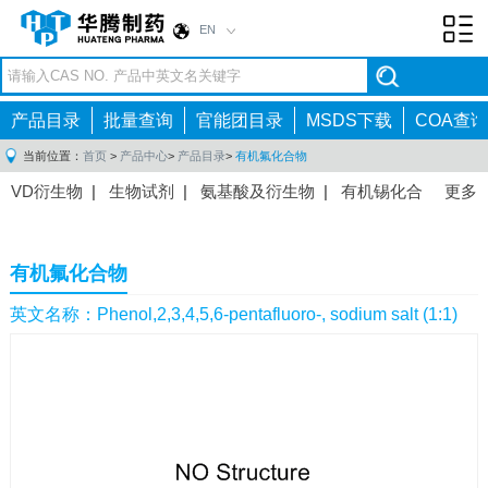
EN
Toggl
navig
产品目录
批量查询
官能团目录
MSDS下载
COA查询
当前位置：
首页
>
产品中心
>
产品目录
>
有机氟化合物
VD衍生物
|
生物试剂
|
氨基酸及衍生物
|
有机锡化合
更多
物
|
有机硼化合物
|
有机磷化合物
|
有机氟化合物
|
中间体
|
其他产品
|
抗肿瘤药物中间体
|
抗病毒药物中
有机氟化合物
间体
|
抗高血压药物中间体
|
抗糖尿病药物中间体
|
抗
感染药物中间体
|
肠胃药物中间体
|
镇痛麻醉药物中间
英文名称：Phenol,2,3,4,5,6-pentafluoro-, sodium salt (1:1)
体
|
抗精神病药物中间体
|
抗炎药物中间体
|
精选原料
药中间体
|
其他原料药中间体
|