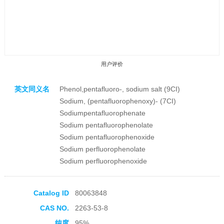
用户评价
英文同义名
Phenol,pentafluoro-, sodium salt (9CI)
Sodium, (pentafluorophenoxy)- (7CI)
Sodiumpentafluorophenate
Sodium pentafluorophenolate
Sodium pentafluorophenoxide
收藏产品
Sodium perfluorophenolate
Sodium perfluorophenoxide
Catalog ID
80063848
CAS NO.
2263-53-8
纯度
95%