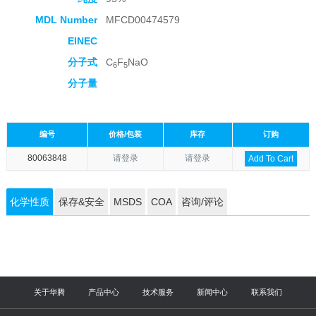
MDL Number
MFCD00474579
EINEC
分子式
C
F
NaO
6
5
分子量
编号
价格/包装
库存
订购
80063848
请登录
请登录
Add To Cart
化学性质
保存&安全
MSDS
COA
咨询/评论
关于华腾
产品中心
技术服务
新闻中心
联系我们