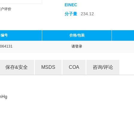
EINEC
用户评价
分子量
234.12
编号
价格/包装
064131
请登录
收藏产品
保存&安全
MSDS
COA
咨询/评论
mHg