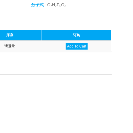
分子式
C
H
F
O
7
7
5
3
库存
订购
请登录
Add To Cart