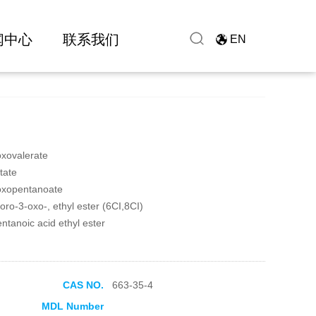
闻中心
联系我们
EN
oxovalerate
tate
-oxopentanoate
uoro-3-oxo-, ethyl ester (6CI,8CI)
ntanoic acid ethyl ester
CAS NO.
663-35-4
MDL Number