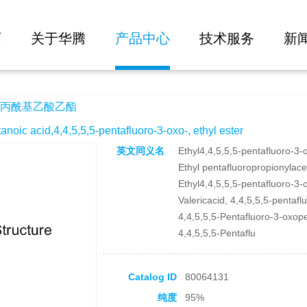
大批量询价
页
关于华腾
产品中心
技术服务
新
丙酰基乙酸乙酯
 acid,4,4,5,5,5-pentafluoro-3-oxo-, ethyl ester
英文同义名
Ethyl4,4,5,5,5-pentafluoro-3-
Ethyl pentafluoropropionylace
Ethyl4,4,5,5,5-pentafluoro-3
Valericacid, 4,4,5,5,5-pentafl
4,4,5,5,5-Pentafluoro-3-oxope
4,4,5,5,5-Pentaflu
Catalog ID
80064131
纯度
95%