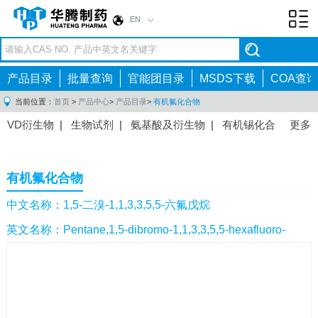
EN
Toggl
navig
产品目录
批量查询
官能团目录
MSDS下载
COA查询
当前位置：
首页
>
产品中心
>
产品目录
>
有机氟化合物
VD衍生物
|
生物试剂
|
氨基酸及衍生物
|
有机锡化合
更多
物
|
有机硼化合物
|
有机磷化合物
|
有机氟化合物
|
中间体
|
其他产品
|
抗肿瘤药物中间体
|
抗病毒药物中
有机氟化合物
间体
|
抗高血压药物中间体
|
抗糖尿病药物中间体
|
抗
感染药物中间体
|
肠胃药物中间体
|
镇痛麻醉药物中间
中文名称：1,5-二溴-1,1,3,3,5,5-六氟戊烷
体
|
抗精神病药物中间体
|
抗炎药物中间体
|
精选原料
英文名称：Pentane,1,5-dibromo-1,1,3,3,5,5-hexafluoro-
药中间体
|
其他原料药中间体
|