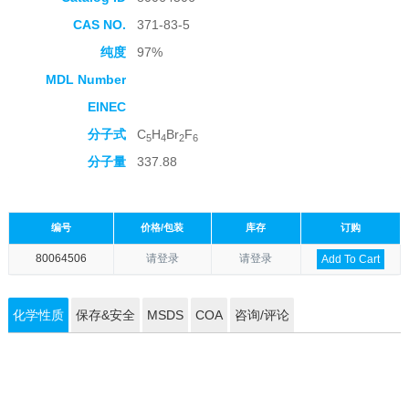
CAS NO.
371-83-5
纯度
97%
MDL Number
EINEC
分子式
C
H
Br
F
5
4
2
6
分子量
337.88
编号
价格/包装
库存
订购
80064506
请登录
请登录
Add To Cart
化学性质
保存&安全
MSDS
COA
咨询/评论