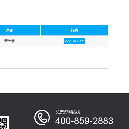
库存
订购
请登录
Add To Cart