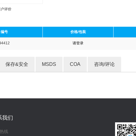
用户评价
编号
价格/包装
94412
请登录
收藏产品
保存&安全
MSDS
COA
咨询/评论
系我们
热线