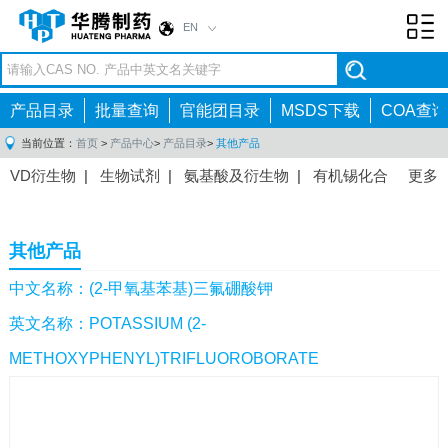
EN
Toggl
navig
产品目录
批量查询
官能团目录
MSDS下载
COA查询
当前位置：
首页
>
产品中心
>
产品目录
>
其他产品
VD衍生物
|
生物试剂
|
氨基酸及衍生物
|
有机锡化合
更多
物
|
有机硼化合物
|
有机磷化合物
|
有机氟化合物
|
中间体
|
其他产品
|
抗肿瘤药物中间体
|
抗病毒药物中
其他产品
间体
|
抗高血压药物中间体
|
抗糖尿病药物中间体
|
抗
感染药物中间体
|
肠胃药物中间体
|
镇痛麻醉药物中间
中文名称：(2-甲氧基苯基)三氟硼酸钾
体
|
抗精神病药物中间体
|
抗炎药物中间体
|
精选原料
英文名称：POTASSIUM (2-
药中间体
|
其他原料药中间体
|
METHOXYPHENYL)TRIFLUOROBORATE