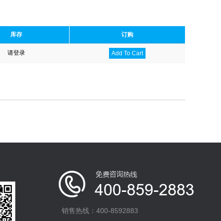
库存
订购
请登录
Add To Cart
销售热线：400-8592883