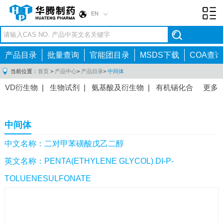
EN
Toggl
navig
产品目录
批量查询
官能团目录
MSDS下载
COA查询
当前位置：
首页
>
产品中心
>
产品目录
>
中间体
VD衍生物
|
生物试剂
|
氨基酸及衍生物
|
有机锡化合
更多
物
|
有机硼化合物
|
有机磷化合物
|
有机氟化合物
|
中间体
|
其他产品
|
抗肿瘤药物中间体
|
抗病毒药物中
中间体
间体
|
抗高血压药物中间体
|
抗糖尿病药物中间体
|
抗
感染药物中间体
|
肠胃药物中间体
|
镇痛麻醉药物中间
中文名称：二对甲苯磺酸戊乙二醇
体
|
抗精神病药物中间体
|
抗炎药物中间体
|
精选原料
英文名称：PENTA(ETHYLENE GLYCOL) DI-P-
药中间体
|
其他原料药中间体
|
TOLUENESULFONATE