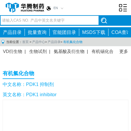
EN
Toggl
navig
产品目录
批量查询
官能团目录
MSDS下载
COA查询
当前位置：
首页
>
产品中心
>
产品目录
>
有机氟化合物
VD衍生物
|
生物试剂
|
氨基酸及衍生物
|
有机锡化合
更多
物
|
有机硼化合物
|
有机磷化合物
|
有机氟化合物
|
中间体
|
其他产品
|
抗肿瘤药物中间体
|
抗病毒药物中
有机氟化合物
间体
|
抗高血压药物中间体
|
抗糖尿病药物中间体
|
抗
感染药物中间体
|
肠胃药物中间体
|
镇痛麻醉药物中间
中文名称：PDK1 抑制剂
体
|
抗精神病药物中间体
|
抗炎药物中间体
|
精选原料
英文名称：PDK1 inhibitor
药中间体
|
其他原料药中间体
|