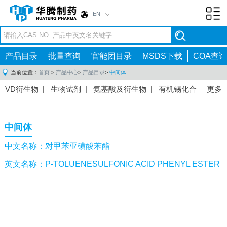
EN
Toggl
navig
产品目录
批量查询
官能团目录
MSDS下载
COA查询
当前位置：
首页
>
产品中心
>
产品目录
>
中间体
VD衍生物
|
生物试剂
|
氨基酸及衍生物
|
有机锡化合
更多
物
|
有机硼化合物
|
有机磷化合物
|
有机氟化合物
|
中间体
|
其他产品
|
抗肿瘤药物中间体
|
抗病毒药物中
中间体
间体
|
抗高血压药物中间体
|
抗糖尿病药物中间体
|
抗
感染药物中间体
|
肠胃药物中间体
|
镇痛麻醉药物中间
中文名称：对甲苯亚磺酸苯酯
体
|
抗精神病药物中间体
|
抗炎药物中间体
|
精选原料
英文名称：P-TOLUENESULFONIC ACID PHENYL ESTER
药中间体
|
其他原料药中间体
|