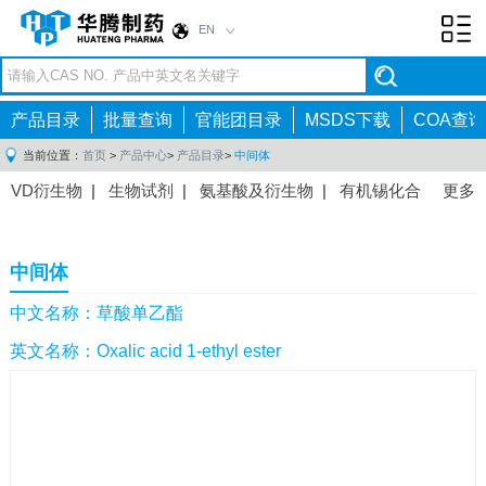
EN
Toggl
navig
产品目录
批量查询
官能团目录
MSDS下载
COA查询
当前位置：
首页
>
产品中心
>
产品目录
>
中间体
VD衍生物
|
生物试剂
|
氨基酸及衍生物
|
有机锡化合
更多
物
|
有机硼化合物
|
有机磷化合物
|
有机氟化合物
|
中间体
|
其他产品
|
抗肿瘤药物中间体
|
抗病毒药物中
中间体
间体
|
抗高血压药物中间体
|
抗糖尿病药物中间体
|
抗
感染药物中间体
|
肠胃药物中间体
|
镇痛麻醉药物中间
中文名称：草酸单乙酯
体
|
抗精神病药物中间体
|
抗炎药物中间体
|
精选原料
英文名称：Oxalic acid 1-ethyl ester
药中间体
|
其他原料药中间体
|