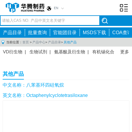
EN
Toggl
navig
产品目录
批量查询
官能团目录
MSDS下载
COA查询
当前位置：
首页
>
产品中心
>
产品目录
>
其他产品
VD衍生物
|
生物试剂
|
氨基酸及衍生物
|
有机锡化合
更多
物
|
有机硼化合物
|
有机磷化合物
|
有机氟化合物
|
中间体
|
其他产品
|
抗肿瘤药物中间体
|
抗病毒药物中
其他产品
间体
|
抗高血压药物中间体
|
抗糖尿病药物中间体
|
抗
感染药物中间体
|
肠胃药物中间体
|
镇痛麻醉药物中间
中文名称：八苯基环四硅氧烷
体
|
抗精神病药物中间体
|
抗炎药物中间体
|
精选原料
英文名称：Octaphenylcyclotetrasiloxane
药中间体
|
其他原料药中间体
|