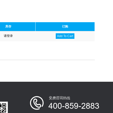
库存
订购
请登录
Add To Cart