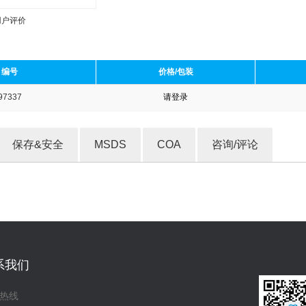
用户评价
编号
价格/包装
97337
请登录
收藏产品
保存&安全
MSDS
COA
咨询/评论
系我们
热线