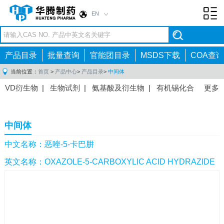
EN
Toggl
navig
产品目录
批量查询
官能团目录
MSDS下载
COA查询
当前位置：
首页
>
产品中心
>
产品目录
>
中间体
VD衍生物
|
生物试剂
|
氨基酸及衍生物
|
有机锡化合
更多
物
|
有机硼化合物
|
有机磷化合物
|
有机氟化合物
|
中间体
|
其他产品
|
抗肿瘤药物中间体
|
抗病毒药物中
中间体
间体
|
抗高血压药物中间体
|
抗糖尿病药物中间体
|
抗
感染药物中间体
|
肠胃药物中间体
|
镇痛麻醉药物中间
中文名称：恶唑-5-卡巴肼
体
|
抗精神病药物中间体
|
抗炎药物中间体
|
精选原料
英文名称：OXAZOLE-5-CARBOXYLIC ACID HYDRAZIDE
药中间体
|
其他原料药中间体
|