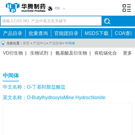
EN
Toggl
navig
产品目录
批量查询
官能团目录
MSDS下载
COA查询
当前位置：
首页
>
产品中心
>
产品目录
>
中间体
VD衍生物
|
生物试剂
|
氨基酸及衍生物
|
有机锡化合
更多
物
|
有机硼化合物
|
有机磷化合物
|
有机氟化合物
|
中间体
|
其他产品
|
抗肿瘤药物中间体
|
抗病毒药物中
中间体
间体
|
抗高血压药物中间体
|
抗糖尿病药物中间体
|
抗
感染药物中间体
|
肠胃药物中间体
|
镇痛麻醉药物中间
中文名称：O-丁基羟胺盐酸盐
体
|
抗精神病药物中间体
|
抗炎药物中间体
|
精选原料
英文名称：O-ButylhydroxylaMine Hydrochloride
药中间体
|
其他原料药中间体
|