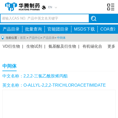
EN
Toggl
navig
产品目录
批量查询
官能团目录
MSDS下载
COA查询
当前位置：
首页
>
产品中心
>
产品目录
>
中间体
VD衍生物
|
生物试剂
|
氨基酸及衍生物
|
有机锡化合
更多
物
|
有机硼化合物
|
有机磷化合物
|
有机氟化合物
|
中间体
|
其他产品
|
抗肿瘤药物中间体
|
抗病毒药物中
中间体
间体
|
抗高血压药物中间体
|
抗糖尿病药物中间体
|
抗
感染药物中间体
|
肠胃药物中间体
|
镇痛麻醉药物中间
中文名称：2,2,2-三氯乙酰胺烯丙酯
体
|
抗精神病药物中间体
|
抗炎药物中间体
|
精选原料
英文名称：O-ALLYL-2,2,2-TRICHLOROACETIMIDATE
药中间体
|
其他原料药中间体
|