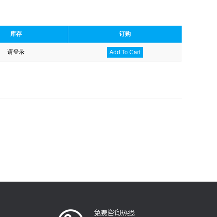
库存
订购
请登录
Add To Cart