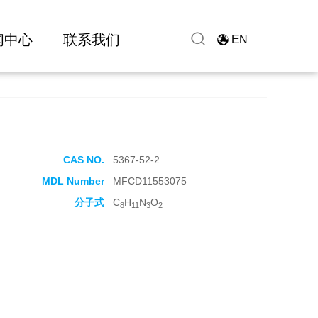
闻中心
联系我们
EN
CAS NO.
5367-52-2
MDL Number
MFCD11553075
分子式
C
H
N
O
8
11
3
2