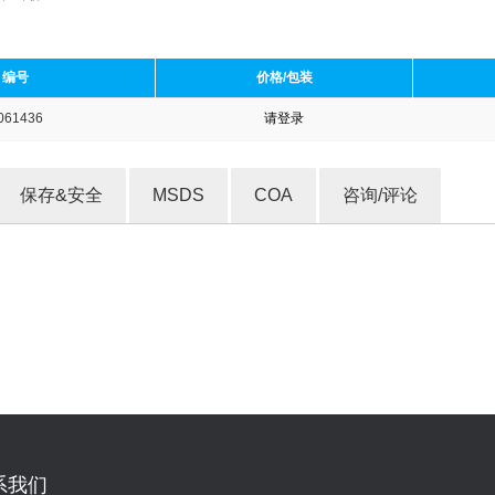
编号
价格/包装
061436
请登录
收藏产品
保存&安全
MSDS
COA
咨询/评论
系我们