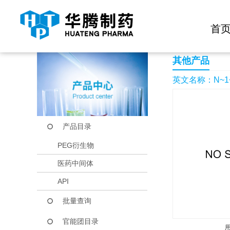
快捷导航栏 >>
化学试剂
生物试剂
PEG衍生物
当前位置：
首页
产品中心
产品目录
N~1~,N~1~-dimethyl
首
其他产品
英文名称：N~1~,N~1
产品目录
PEG衍生物
医药中间体
API
批量查询
官能团目录