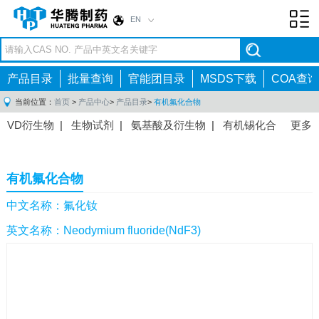
EN
Toggl
navig
产品目录
批量查询
官能团目录
MSDS下载
COA查询
当前位置：
首页
>
产品中心
>
产品目录
>
有机氟化合物
VD衍生物
|
生物试剂
|
氨基酸及衍生物
|
有机锡化合
更多
物
|
有机硼化合物
|
有机磷化合物
|
有机氟化合物
|
中间体
|
其他产品
|
抗肿瘤药物中间体
|
抗病毒药物中
有机氟化合物
间体
|
抗高血压药物中间体
|
抗糖尿病药物中间体
|
抗
感染药物中间体
|
肠胃药物中间体
|
镇痛麻醉药物中间
中文名称：氟化钕
体
|
抗精神病药物中间体
|
抗炎药物中间体
|
精选原料
英文名称：Neodymium fluoride(NdF3)
药中间体
|
其他原料药中间体
|