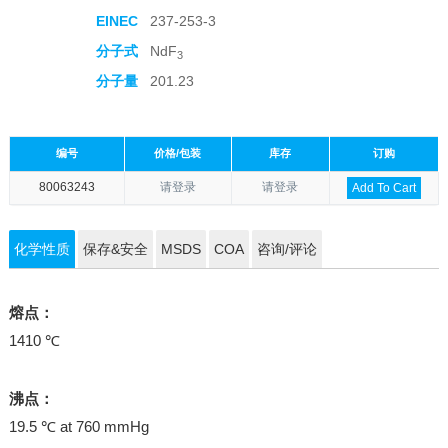
EINEC
237-253-3
分子式
NdF
3
分子量
201.23
编号
价格/包装
库存
订购
80063243
请登录
请登录
Add To Cart
化学性质
保存&安全
MSDS
COA
咨询/评论
熔点：
1410 ℃
沸点：
19.5 ℃ at 760 mmHg