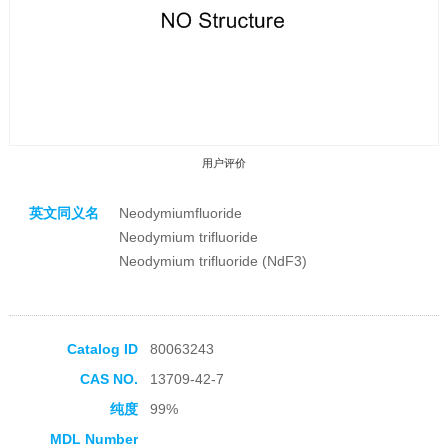
用户评价
英文同义名
Neodymiumfluoride
Neodymium trifluoride
Neodymium trifluoride (NdF3)
收藏产品
Catalog ID
80063243
CAS NO.
13709-42-7
纯度
99%
MDL Number