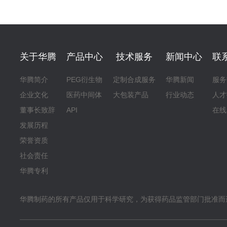
关于华腾
产品中心
技术服务
新闻中心
联
华腾简介
PEG衍生物
定制合成服务
华腾新闻
服务
企业文化
医药中间体
大包装产品
行业动态
人才
董事长致辞
API
在线
发展历程
荣誉资质
社会责任
华腾专利
华腾制药的所有产品仅用于科学研究，为获得药品监管部门批准而