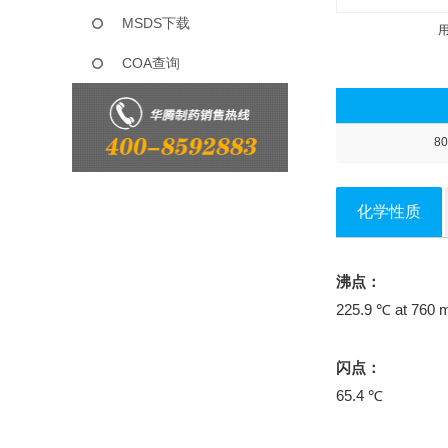
MSDS下载
COA查询
80
化学性质
沸点：
225.9 ℃ at 760
闪点：
65.4 ℃