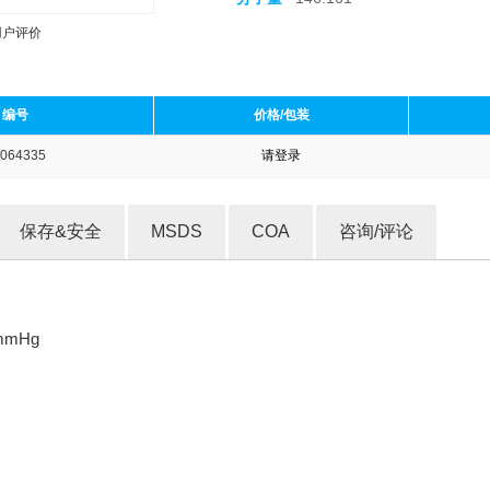
用户评价
编号
价格/包装
064335
请登录
收藏产品
保存&安全
MSDS
COA
咨询/评论
 mmHg