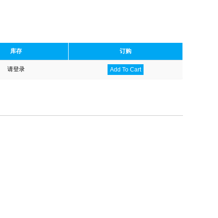
库存
订购
请登录
Add To Cart