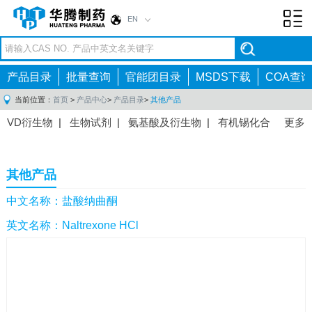
EN
Toggl
navig
产品目录
批量查询
官能团目录
MSDS下载
COA查询
当前位置：
首页
>
产品中心
>
产品目录
>
其他产品
VD衍生物
|
生物试剂
|
氨基酸及衍生物
|
有机锡化合
更多
物
|
有机硼化合物
|
有机磷化合物
|
有机氟化合物
|
中间体
|
其他产品
|
抗肿瘤药物中间体
|
抗病毒药物中
其他产品
间体
|
抗高血压药物中间体
|
抗糖尿病药物中间体
|
抗
感染药物中间体
|
肠胃药物中间体
|
镇痛麻醉药物中间
中文名称：盐酸纳曲酮
体
|
抗精神病药物中间体
|
抗炎药物中间体
|
精选原料
英文名称：Naltrexone HCl
药中间体
|
其他原料药中间体
|