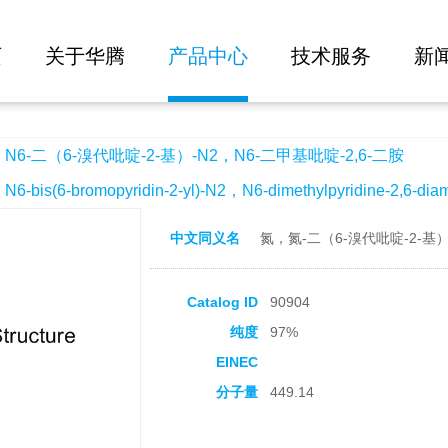
大批量询价
吡啶-2-基）-N2，N6-二甲基吡啶-2,6-二胺
页
关于华腾
产品中心
技术服务
新
6-二（6-溴代吡啶-2-基）-N2，N6-二甲基吡啶-2,6-二胺
s(6-bromopyridin-2-yl)-N2，N6-dimethylpyridine-2,6-dia
中文同义名
氮，氮-二（6-溴代吡啶-2-基）
Catalog ID
90904
纯度
97%
EINEC
分子量
449.14