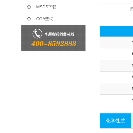
MSDS下载
COA查询
化学性质