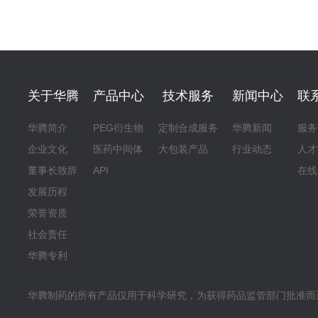
关于华腾
产品中心
技术服务
新闻中心
联
华腾简介
PEG衍生物
定制合成服务
华腾新闻
服务
企业文化
医药中间体
大包装产品
行业动态
人才
董事长致辞
API
在线
发展历程
荣誉资质
社会责任
华腾专利
华腾制药的所有产品仅用于科学研究，为获得药品监管部门批准而