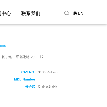
闻中心
联系我们
EN
mine
-氮，氮-二甲基吡啶-2,6-二胺
CAS NO.
918634-17-0
MDL Number
分子式
C
H
Br
N
17
15
2
5