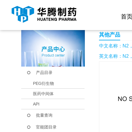
快捷导航栏 >>
化学试剂
生物试剂
PEG衍生物
当前位置：
首页
产品中心
产品目录
N2，N6-二（6-溴代
首
其他产品
中文名称：N2，N
英文名称：N2，N6-bi
产品目录
PEG衍生物
医药中间体
API
批量查询
官能团目录