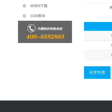
MSDS下载
COA查询
化学性质