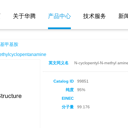
大批量询价
页
关于华腾
产品中心
技术服务
新
基甲基胺
ylcyclopentanamine
英文同义名
N-cyclopentyl-N-methyl amin
Catalog ID
99851
纯度
95%
EINEC
分子量
99.176