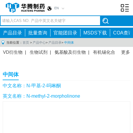
EN
Toggl
navig
产品目录
批量查询
官能团目录
MSDS下载
COA查询
当前位置：
首页
>
产品中心
>
产品目录
>
中间体
VD衍生物
|
生物试剂
|
氨基酸及衍生物
|
有机锡化合
更多
物
|
有机硼化合物
|
有机磷化合物
|
有机氟化合物
|
中间体
|
其他产品
|
抗肿瘤药物中间体
|
抗病毒药物中
中间体
间体
|
抗高血压药物中间体
|
抗糖尿病药物中间体
|
抗
感染药物中间体
|
肠胃药物中间体
|
镇痛麻醉药物中间
中文名称：N-甲基-2-吗啉酮
体
|
抗精神病药物中间体
|
抗炎药物中间体
|
精选原料
英文名称：N-methyl-2-morpholinone
药中间体
|
其他原料药中间体
|