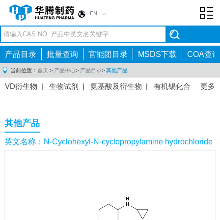
EN
Toggl
navig
产品目录
批量查询
官能团目录
MSDS下载
COA查询
当前位置：
首页
>
产品中心
>
产品目录
>
其他产品
VD衍生物
|
生物试剂
|
氨基酸及衍生物
|
有机锡化合
更多
物
|
有机硼化合物
|
有机磷化合物
|
有机氟化合物
|
中间体
|
其他产品
|
抗肿瘤药物中间体
|
抗病毒药物中
其他产品
间体
|
抗高血压药物中间体
|
抗糖尿病药物中间体
|
抗
感染药物中间体
|
肠胃药物中间体
|
镇痛麻醉药物中间
英文名称：N-Cyclohexyl-N-cyclopropylamine hydrochloride
体
|
抗精神病药物中间体
|
抗炎药物中间体
|
精选原料
药中间体
|
其他原料药中间体
|