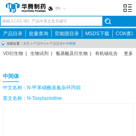
EN
Toggl
navig
产品目录
批量查询
官能团目录
MSDS下载
COA查询
当前位置：
首页
>
产品中心
>
产品目录
>
中间体
VD衍生物
|
生物试剂
|
氨基酸及衍生物
|
有机锡化合
更多
物
|
有机硼化合物
|
有机磷化合物
|
有机氟化合物
|
中间体
|
其他产品
|
抗肿瘤药物中间体
|
抗病毒药物中
中间体
间体
|
抗高血压药物中间体
|
抗糖尿病药物中间体
|
抗
感染药物中间体
|
肠胃药物中间体
|
镇痛麻醉药物中间
中文名称：N-甲苯磺酰基氮杂环丙烷
体
|
抗精神病药物中间体
|
抗炎药物中间体
|
精选原料
英文名称：N-Tosylaziridine
药中间体
|
其他原料药中间体
|