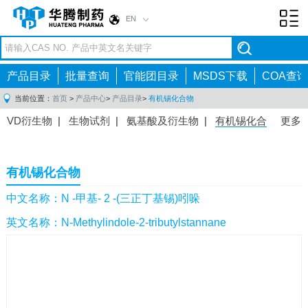
EN
Toggl
navig
产品目录
批量查询
官能团目录
MSDS下载
COA查询
当前位置：
首页
>
产品中心
>
产品目录
>
有机锡化合物
VD衍生物
|
生物试剂
|
氨基酸及衍生物
|
有机锡化合
更多
物
|
有机硼化合物
|
有机磷化合物
|
有机氟化合物
|
中间体
|
其他产品
|
抗肿瘤药物中间体
|
抗病毒药物中
有机锡化合物
间体
|
抗高血压药物中间体
|
抗糖尿病药物中间体
|
抗
感染药物中间体
|
肠胃药物中间体
|
镇痛麻醉药物中间
中文名称：N -甲基- 2 -(三正丁基锡)吲哚
体
|
抗精神病药物中间体
|
抗炎药物中间体
|
精选原料
英文名称：N-Methylindole-2-tributylstannane
药中间体
|
其他原料药中间体
|