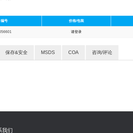
编号
价格/包装
056601
请登录
收藏产品
保存&安全
MSDS
COA
咨询/评论
系我们