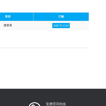
库存
订购
请登录
Add To Cart