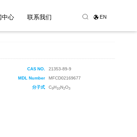
闻中心
联系我们
EN
CAS NO.
21353-89-9
MDL Number
MFCD02169677
分子式
C
H
N
O
9
10
2
3