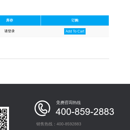
库存
订购
请登录
Add To Cart
销售热线：400-8592883