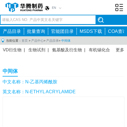
EN
Toggl
navig
产品目录
批量查询
官能团目录
MSDS下载
COA查询
当前位置：
首页
>
产品中心
>
产品目录
>
中间体
VD衍生物
|
生物试剂
|
氨基酸及衍生物
|
有机锡化合
更多
物
|
有机硼化合物
|
有机磷化合物
|
有机氟化合物
|
中间体
|
其他产品
|
抗肿瘤药物中间体
|
抗病毒药物中
中间体
间体
|
抗高血压药物中间体
|
抗糖尿病药物中间体
|
抗
感染药物中间体
|
肠胃药物中间体
|
镇痛麻醉药物中间
中文名称：N-乙基丙烯酰胺
体
|
抗精神病药物中间体
|
抗炎药物中间体
|
精选原料
英文名称：N-ETHYL ACRYLAMIDE
药中间体
|
其他原料药中间体
|