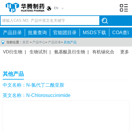
EN
Toggl
navig
产品目录
批量查询
官能团目录
MSDS下载
COA查询
当前位置：
首页
>
产品中心
>
产品目录
>
其他产品
VD衍生物
|
生物试剂
|
氨基酸及衍生物
|
有机锡化合
更多
物
|
有机硼化合物
|
有机磷化合物
|
有机氟化合物
|
中间体
|
其他产品
|
抗肿瘤药物中间体
|
抗病毒药物中
其他产品
间体
|
抗高血压药物中间体
|
抗糖尿病药物中间体
|
抗
感染药物中间体
|
肠胃药物中间体
|
镇痛麻醉药物中间
中文名称：N-氯代丁二酰亚胺
体
|
抗精神病药物中间体
|
抗炎药物中间体
|
精选原料
英文名称：N-Chlorosuccinimide
药中间体
|
其他原料药中间体
|