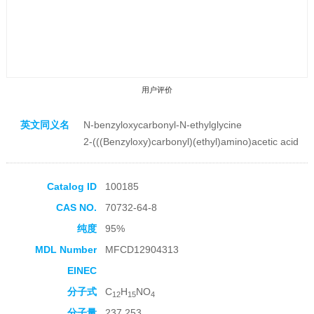
用户评价
英文同义名
N-benzyloxycarbonyl-N-ethylglycine
2-(((Benzyloxy)carbonyl)(ethyl)amino)acetic acid
Catalog ID
100185
收藏产品
CAS NO.
70732-64-8
纯度
95%
MDL Number
MFCD12904313
EINEC
分子式
C
H
NO
12
15
4
分子量
237.253