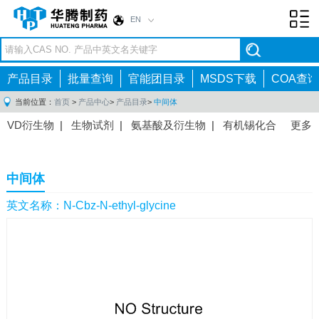
EN
Toggl
navig
产品目录
批量查询
官能团目录
MSDS下载
COA查询
当前位置：
首页
>
产品中心
>
产品目录
>
中间体
VD衍生物
|
生物试剂
|
氨基酸及衍生物
|
有机锡化合
更多
物
|
有机硼化合物
|
有机磷化合物
|
有机氟化合物
|
中间体
|
其他产品
|
抗肿瘤药物中间体
|
抗病毒药物中
中间体
间体
|
抗高血压药物中间体
|
抗糖尿病药物中间体
|
抗
感染药物中间体
|
肠胃药物中间体
|
镇痛麻醉药物中间
英文名称：N-Cbz-N-ethyl-glycine
体
|
抗精神病药物中间体
|
抗炎药物中间体
|
精选原料
药中间体
|
其他原料药中间体
|