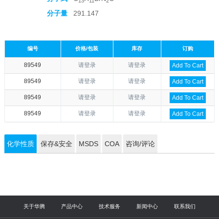
13
11
2
分子量
291.147
编号
价格/包装
库存
订购
89549
请登录
请登录
Add To Cart
89549
请登录
请登录
Add To Cart
89549
请登录
请登录
Add To Cart
89549
请登录
请登录
Add To Cart
化学性质
保存&安全
MSDS
COA
咨询/评论
关于华腾
产品中心
技术服务
新闻中心
联系我们