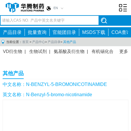
EN
Toggl
navig
产品目录
批量查询
官能团目录
MSDS下载
COA查询
当前位置：
首页
>
产品中心
>
产品目录
>
其他产品
VD衍生物
|
生物试剂
|
氨基酸及衍生物
|
有机锡化合
更多
物
|
有机硼化合物
|
有机磷化合物
|
有机氟化合物
|
中间体
|
其他产品
|
抗肿瘤药物中间体
|
抗病毒药物中
其他产品
间体
|
抗高血压药物中间体
|
抗糖尿病药物中间体
|
抗
感染药物中间体
|
肠胃药物中间体
|
镇痛麻醉药物中间
中文名称：N-BENZYL-5-BROMONICOTINAMIDE
体
|
抗精神病药物中间体
|
抗炎药物中间体
|
精选原料
英文名称：N-Benzyl-5-bromo-nicotinamide
药中间体
|
其他原料药中间体
|